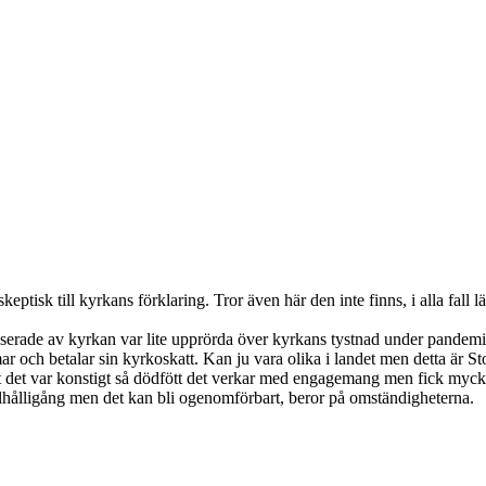
eptisk till kyrkans förklaring. Tror även här den inte finns, i alla fall
esserade av kyrkan var lite upprörda över kyrkans tystnad under pandemi
ar och betalar sin kyrkoskatt. Kan ju vara olika i landet men detta är 
t det var konstigt så dödfött det verkar med engagemang men fick mycket
e julhålligång men det kan bli ogenomförbart, beror på omständigheterna.