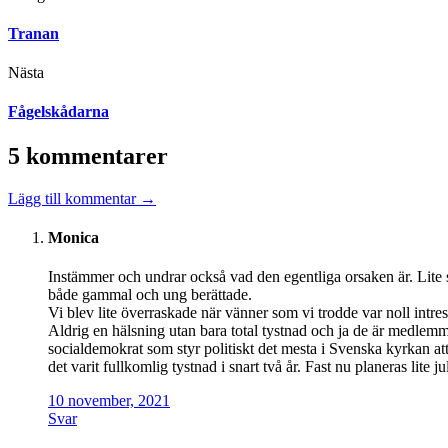
Tranan
Nästa
Fågelskådarna
5 kommentarer
Lägg till kommentar →
Monica
Instämmer och undrar också vad den egentliga orsaken är. Lite sk
både gammal och ung berättade.
Vi blev lite överraskade när vänner som vi trodde var noll intr
Aldrig en hälsning utan bara total tystnad och ja de är medlemm
socialdemokrat som styr politiskt det mesta i Svenska kyrkan at
det varit fullkomlig tystnad i snart två år. Fast nu planeras lit
10 november, 2021
Svar