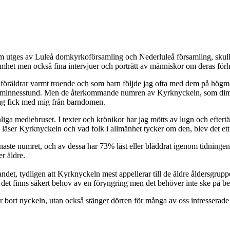
om utges av Luleå domkyrkoförsamling och Nederluleå församling, skulle
mhet men också fina intervjuer och porträtt av människor om deras förhå
 föräldrar varmt troende och som barn följde jag ofta med dem på högmäs
r minnesstund. Men de återkommande numren av Kyrknyckeln, som dimper 
jag fick med mig från barndomen.
anliga mediebruset. I texter och krönikor har jag mötts av lugn och eft
ser Kyrknyckeln och vad folk i allmänhet tycker om den, blev det ett g
 senaste numret, och av dessa har 73% läst eller bläddrat igenom tidnin
er äldre.
ndet, tydligen att Kyrknyckeln mest appellerar till de äldre åldersgrupp
ch det finns säkert behov av en föryngring men det behöver inte ske på
tar bort nyckeln, utan också stänger dörren för många av oss intresserade