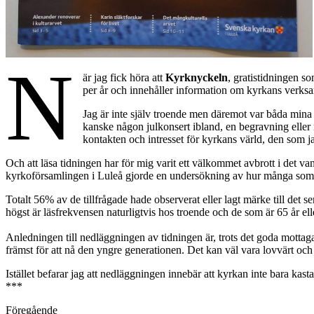
N
är jag fick höra att
Kyrknyckeln
, gratistidningen s
per år och innehåller information om kyrkans verksa
Jag är inte själv troende men däremot var båda mina
kanske någon julkonsert ibland, en begravning elle
kontakten och intresset för kyrkans värld, den som 
Och att läsa tidningen har för mig varit ett välkommet avbrott i det v
kyrkoförsamlingen i Luleå gjorde en undersökning av hur många som lä
Totalt 56% av de tillfrågade hade observerat eller lagt märke till det
högst är läsfrekvensen naturligtvis hos troende och de som är 65 år ell
Anledningen till nedläggningen av tidningen är, trots det goda mottaga
främst för att nå den yngre generationen. Det kan väl vara lovvärt o
Istället befarar jag att nedläggningen innebär att kyrkan inte bara kas
***
Föregående