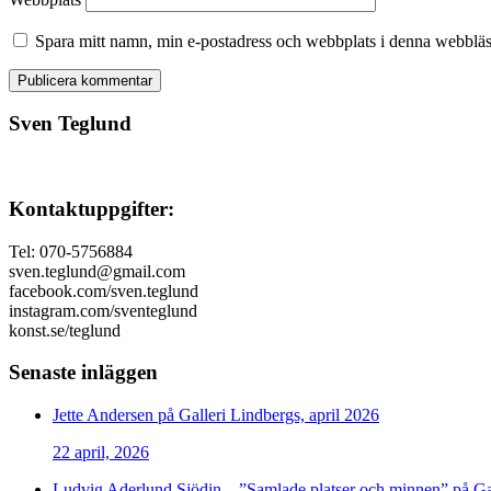
Spara mitt namn, min e-postadress och webbplats i denna webbläsa
Sven Teglund
Kontaktuppgifter:
Tel: 070-5756884
sven.teglund@gmail.com
facebook.com/sven.teglund
instagram.com/sventeglund
konst.se/teglund
Senaste inläggen
Jette Andersen på Galleri Lindbergs, april 2026
22 april, 2026
Ludvig Aderlund Sjödin – ”Samlade platser och minnen” på Ga