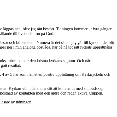
 läggas ned, blev jag rätt bestört. Tidningen kommer ut fyra gånger
llande till livet och tron på Gud.
sor och bönemöten. Numera är det sällan jag går till kyrkan, det blir
ner i min analoga postlåda, har på något sätt lyckats upprätthålla
ertänksamhet, som är den kristna kyrkans signum. Och när
ott resultat.
gen. 4 av 5 har som helhet en positiv uppfattning om Kyrknyckeln och
erna. Kyrkan vill hitta andra sätt att komma ut med sitt budskap,
 bekostnad av kontakten med den äldre och redan aktiva gruppen.
 läsare av tidningen.