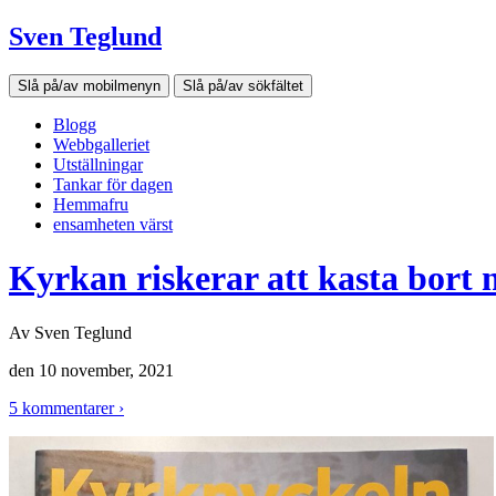
Sven Teglund
Slå på/av mobilmenyn
Slå på/av sökfältet
Blogg
Webbgalleriet
Utställningar
Tankar för dagen
Hemmafru
ensamheten värst
Kyrkan riskerar att kasta bort 
Av
Sven Teglund
den
10 november, 2021
5 kommentarer ›