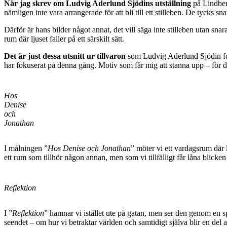
När jag skrev om Ludvig Aderlund Sjödins utställning
på Lindberg
nämligen inte vara arrangerade för att bli till ett stilleben. De tycks s
Därför är hans bilder något annat, det vill säga inte stilleben utan snar
rum där ljuset faller på ett särskilt sätt.
Det är just dessa utsnitt ur tillvaron
som Ludvig Aderlund Sjödin forts
har fokuserat på denna gång. Motiv som får mig att stanna upp – för det
Hos
Denise
och
Jonathan
I målningen ”
Hos Denise och Jonathan
” möter vi ett vardagsrum där l
ett rum som tillhör någon annan, men som vi tillfälligt får låna blicken 
Reflektion
I ”
Reflektion
” hamnar vi istället ute på gatan, men ser den genom en sp
seendet – om hur vi betraktar världen och samtidigt själva blir en del 