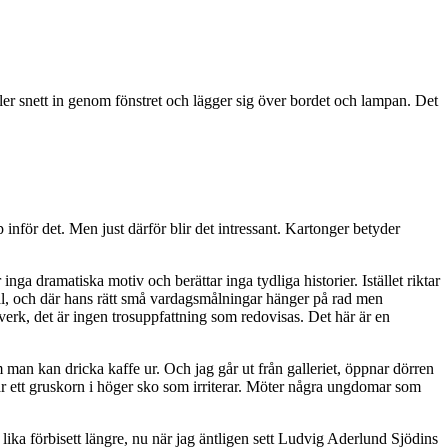
faller snett in genom fönstret och lägger sig över bordet och lampan. Det
 inför det. Men just därför blir det intressant. Kartonger betyder
nga dramatiska motiv och berättar inga tydliga historier. Istället riktar
kal, och där hans rätt små vardagsmålningar hänger på rad men
erverk, det är ingen trosuppfattning som redovisas. Det här är en
man kan dricka kaffe ur. Och jag går ut från galleriet, öppnar dörren
ar ett gruskorn i höger sko som irriterar. Möter några ungdomar som
 lika förbisett längre, nu när jag äntligen sett Ludvig Aderlund Sjödins