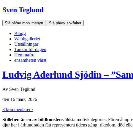
Sven Teglund
Slå på/av mobilmenyn
Slå på/av sökfältet
Blogg
Webbgalleriet
Utställningar
Tankar för dagen
Hemmafru
ensamheten värst
Ludvig Aderlund Sjödin – ”Saml
Av
Sven Teglund
den
16 mars, 2026
3 kommentarer ›
Stilleben är en av bildkonstens
äldsta motivkategorier. Föremål uppst
djur har i århundraden fått representera tidens gång, rikedom, död elle