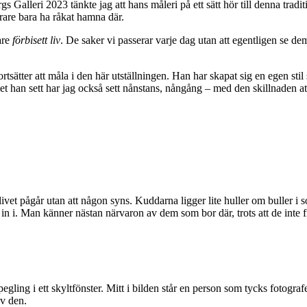
s Galleri 2023 tänkte jag att hans måleri på ett sätt hör till denna tra
narare bara ha råkat hamna där.
are
förbisett liv
. De saker vi passerar varje dag utan att egentligen se de
ätter att måla i den här utställningen. Han har skapat sig en egen stil
 han sett har jag också sett nånstans, nångång – med den skillnaden att j
ivet pågår utan att någon syns. Kuddarna ligger lite huller om buller i s
in i. Man känner nästan närvaron av dem som bor där, trots att de inte finn
egling i ett skyltfönster. Mitt i bilden står en person som tycks fotogra
av den.