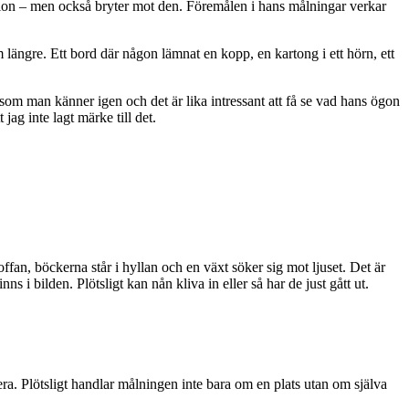
dition – men också bryter mot den. Föremålen i hans målningar verkar
m längre. Ett bord där någon lämnat en kopp, en kartong i ett hörn, ett
 som man känner igen och det är lika intressant att få se vad hans ögon
ag inte lagt märke till det.
offan, böckerna står i hyllan och en växt söker sig mot ljuset. Det är
s i bilden. Plötsligt kan nån kliva in eller så har de just gått ut.
fera. Plötsligt handlar målningen inte bara om en plats utan om själva