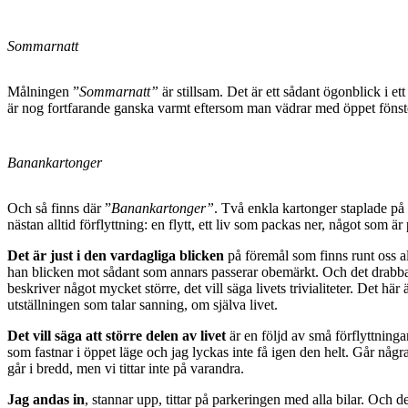
Sommarnatt
Målningen ”
Sommarnatt”
är stillsam. Det är ett sådant ögonblick i e
är nog fortfarande ganska varmt eftersom man vädrar med öppet fönst
Banankartonger
Och så finns där ”
Banankartonger”
. Två enkla kartonger staplade på 
nästan alltid förflyttning: en flytt, ett liv som packas ner, något som 
Det är just i den vardagliga blicken
på föremål som finns runt oss al
han blicken mot sådant som annars passerar obemärkt. Och det drabbar 
beskriver något mycket större, det vill säga livets trivialiteter. Det h
utställningen som talar sanning, om själva livet.
Det vill säga att större delen av livet
är en följd av små förflyttnin
som fastnar i öppet läge och jag lyckas inte få igen den helt. Går nå
går i bredd, men vi tittar inte på varandra.
Jag andas in
, stannar upp, tittar på parkeringen med alla bilar. Och d