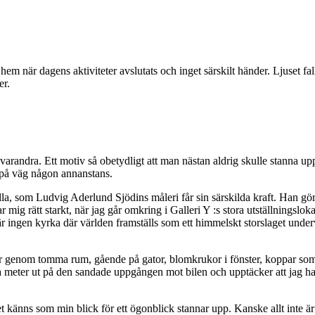
tt hem när dagens aktiviteter avslutats och inget särskilt händer. Ljuset 
er.
varandra. Ett motiv så obetydligt att man nästan aldrig skulle stanna upp
är på väg någon annanstans.
la, som Ludvig Aderlund Sjödins måleri får sin särskilda kraft. Han gör i
mig rätt starkt, när jag går omkring i Galleri Y :s stora utställningslo
är är ingen kyrka där världen framställs som ett himmelskt storslaget und
gar genom tomma rum, gående på gator, blomkrukor i fönster, koppar som 
gra meter ut på den sandade uppgången mot bilen och upptäcker att jag h
et känns som min blick för ett ögonblick stannar upp. Kanske allt inte är