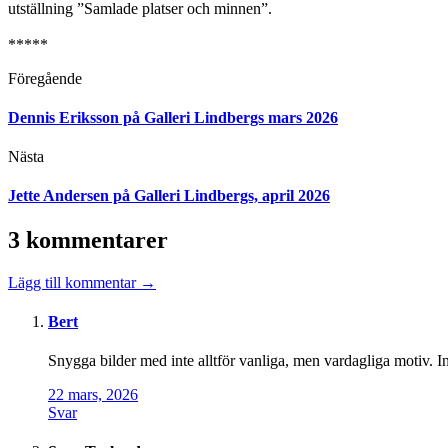
utställning ”Samlade platser och minnen”.
*****
Föregående
Dennis Eriksson på Galleri Lindbergs mars 2026
Nästa
Jette Andersen på Galleri Lindbergs, april 2026
3 kommentarer
Lägg till kommentar →
Bert
Snygga bilder med inte alltför vanliga, men vardagliga motiv. In
22 mars, 2026
Svar