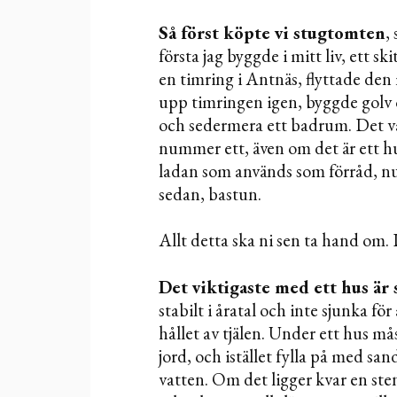
Så först köpte vi stugtomten
,
första jag byggde i mitt liv, ett s
en timring i Antnäs, flyttade den m
upp timringen igen, byggde golv o
och sedermera ett badrum. Det v
nummer ett, även om det är ett 
ladan som används som förråd, num
sedan, bastun.
Allt detta ska ni sen ta hand om. 
Det viktigaste med ett hus är 
stabilt i åratal och inte sjunka fö
hållet av tjälen. Under ett hus m
jord, och istället fylla på med sa
vatten. Om det ligger kvar en ste