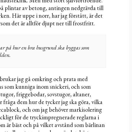
nadsteknik. Men med stort självförtroende.
på plintar av betong, antingen nedgrävda till
rken. Här uppe i norr, har jag förstått, är det
som det är alltför djupt ner till frostfritt.
ar på hur en bra husgrund ska byggas som
rlden.
brukar jag gå omkring och prata med
s som kunniga inom snickeri, och som
stugor, friggebodar, sovstugor, altaner,
 fråga dem hur de tycker jag ska göra, vilka
 lecablock, och om jag behöver markisolering
äckligt för de tryckimpregnerade reglarna i
som är bäst och på vilket avstånd som bärlinan