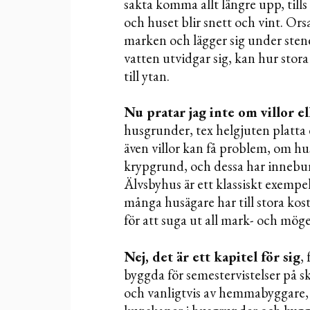
sakta komma allt längre upp, tills
och huset blir snett och vint. Ors
marken och lägger sig under stene
vatten utvidgar sig, kan hur sto
till ytan.
Nu pratar jag inte om villor e
husgrunder, tex helgjuten platta el
även villor kan få problem, om hu
krypgrund, och dessa har innebur
Älvsbyhus är ett klassiskt exemp
många husägare har till stora kost
för att suga ut all mark- och möge
Nej, det är ett kapitel för sig
,
byggda för semestervistelser på 
och vanligtvis av hemmabyggare, 