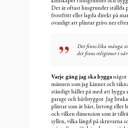
kunskaper i husgrunder och bygg
Det är oftast husgrunder ställda 
frostfritt eller lagda direkt på ma
ovanligt att plintar grävs ner efter
Det finns lika många sv
det finns religioner i vä
Varje gång jag ska bygga
något 
männen som jag känner och räkna
ständigt håller på med att bygga 
garage och båtbryggor. Jag brukar
plintar som är bäst, betong eller
och vilken dimension som är tillr
syllen, vilka längd på skruvarna 