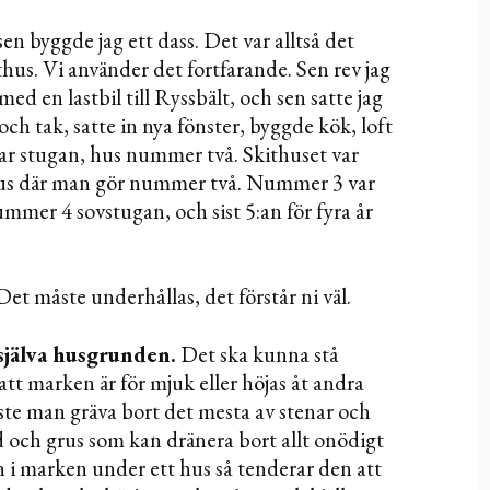
 sen byggde jag ett dass. Det var alltså det
kithus. Vi använder det fortfarande. Sen rev jag
ed en lastbil till Ryssbält, och sen satte jag
ch tak, satte in nya fönster, byggde kök, loft
ar stugan, hus nummer två. Skithuset var
hus där man gör nummer två. Nummer 3 var
mer 4 sovstugan, och sist 5:an för fyra år
Det måste underhållas, det förstår ni väl.
själva husgrunden.
Det ska kunna stå
r att marken är för mjuk eller höjas åt andra
åste man gräva bort det mesta av stenar och
nd och grus som kan dränera bort allt onödigt
n i marken under ett hus så tenderar den att