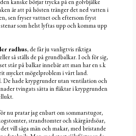
 den kanske börjar trycka på en golvbjälke
aken är att på hösten tränger det ned vatten i
n, sen fryser vattnet och eftersom fryst
ra stenar som helst lyftas upp och komma upp
ller radhus
, de får ju vanligtvis riktiga
ler så ställs de på grundbalkar. I och för sig,
set står på balkar innebär att man har en s.k
it mycket mögelproblem i vårt land.
el. De hade krypgrunder utan ventilation och
nader tvingats sätta in fläktar i krypgrunden
llukt.
 för nu pratar jag enbart om sommarstugor,
skogstomter, strandtomter och skärgårdsöar,
det vill säga män och makar, med bristande