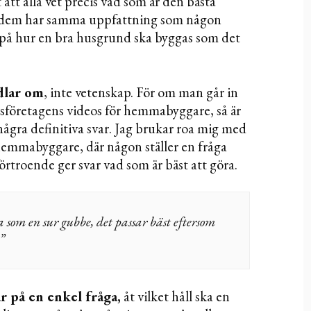
att alla vet precis vad som är den bästa
 dem har samma uppfattning som någon
 på hur en bra husgrund ska byggas som det
dlar om
, inte vetenskap. För om man går in
sföretagens videos för hemmabyggare, så är
 några definitiva svar. Jag brukar roa mig med
r hemmabyggare, där någon ställer en fråga
örtroende ger svar vad som är bäst att göra.
som en sur gubbe, det passar bäst eftersom
”
ar på en enkel fråga,
åt vilket håll ska en