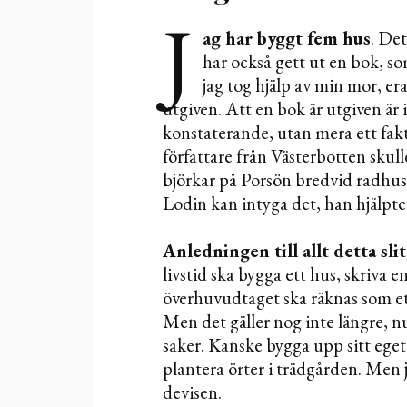
J
ag har byggt fem hus
. Det
har också gett ut en bok, som 
jag tog hjälp av min mor, er
utgiven. Att en bok är utgiven är i
konstaterande, utan mera ett fa
författare från Västerbotten skull
björkar på Porsön bredvid radhuse
Lodin kan intyga det, han hjälpte t
Anledningen till allt detta slit
livstid ska bygga ett hus, skriva e
överhuvudtaget ska räknas som ett 
Men det gäller nog inte längre, 
saker. Kanske bygga upp sitt ege
plantera örter i trädgården. Men j
devisen.