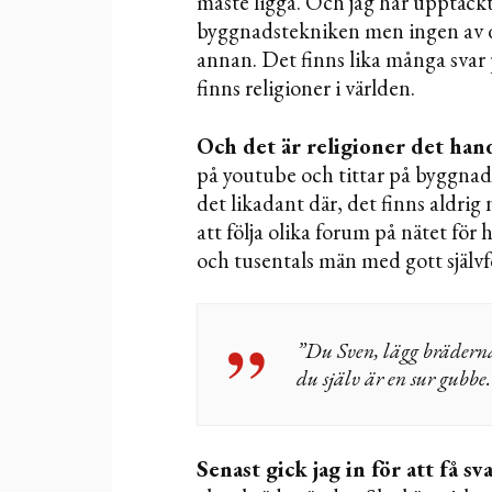
måste ligga. Och jag har upptäckt 
byggnadstekniken men ingen av
annan. Det finns lika många svar
finns religioner i världen.
Och det är religioner det han
på youtube och tittar på byggnad
det likadant där, det finns aldrig
att följa olika forum på nätet fö
och tusentals män med gott självf
”Du Sven, lägg bräderna 
du själv är en sur gubbe.
Senast gick jag in för att få sv