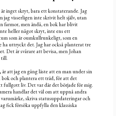
 är inget skryt, bara ett konstaterande. Jag
jag visserligen inte skrivit helt själv, utan
an farmor, men ändå, en bok har blivit
nte heller något skryt, inte ens ett
ktum som är oumkullrunkeligt, som en
e ha uttryckt det. Jag har också planterat tre
t. Det är svårare att bevisa, men Johan
ill.
,
är att jag en gång läste att en man under sin
n bok och plantera ett träd, för att det
fullgott liv. Det var där det började för mig.
numera handlar det väl om att uppnå andra
t varumärke, skriva statusuppdateringar och
ag fick försöka uppfylla den klassiska