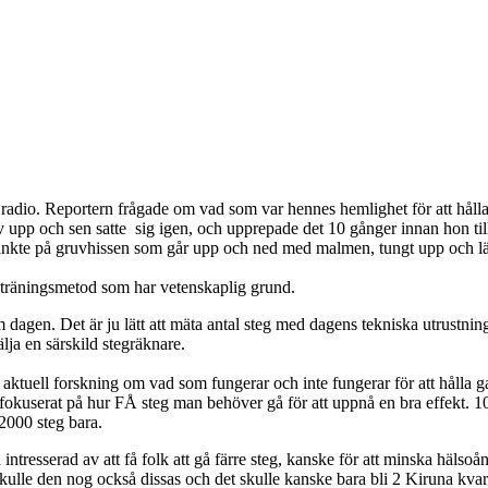
radio. Reportern frågade om vad som var hennes hemlighet för att hålla s
 upp och sen satte sig igen, och upprepade det 10 gånger innan hon till 
 tänkte på gruvhissen som går upp och ned med malmen, tungt upp och lät
n träningsmetod som har vetenskaplig grund.
m dagen. Det är ju lätt att mäta antal steg med dagens tekniska utrustn
lja en särskild stegräknare.
ed aktuell forskning om vad som fungerar och inte fungerar för att hålla
en fokuserat på hur FÅ steg man behöver gå för att uppnå en bra effekt. 10
2000 steg bara.
så intresserad av att få folk att gå färre steg, kanske för att minska häls
ulle den nog också dissas och det skulle kanske bara bli 2 Kiruna kvar.