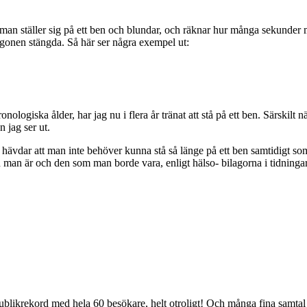
man ställer sig på ett ben och blundar, och räknar hur många sekunder m
 ögonen stängda. Så här ser några exempel ut:
ologiska ålder, har jag nu i flera år tränat att stå på ett ben. Särskilt nä
 jag ser ut.
hävdar att man inte behöver kunna stå så länge på ett ben samtidigt so
den man är och den som man borde vara, enligt hälso- bilagorna i tidninga
blikrekord med hela 60 besökare, helt otroligt! Och många fina samtal 