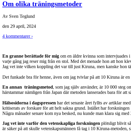
Om olika träningsmetoder
Av
Sven Teglund
den
29 april, 2024
4 kommentarer ›
En granne berättade för mig
om en äldre kvinna som intervjuades i 
varje gång jag reser mig från en stol. Med det menade hon att hon klev
Jag vet inte vilken koppling det var till just Kiruna, men kanske hon
Det funkade bra för henne, även om jag tvivlar på att 10 Kiruna är e
En annan träningsmetod
, som jag själv använder, är 10 000 steg o
härstammar nämligen från Japan där metoden lanserades bara för att sä
Hälsosidorna i dagspressen
har det senaste året fyllts av artiklar m
kritiserats av forskare för att helt sakna grund. Istället har forskning
Några månader senare kom nya besked, nu kunde man klara sig med 
Jag vet inte varför den vetenskapliga forskningen
plötsligt blivit 
är säker på att skulle vetenskapsmännen få tag i 10 Kiruna-metoden, sk