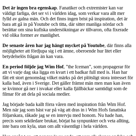
Det är ingen bra egenskap
. Fanatiker och extremister kan var
väldigt farliga, det ser vi i världen idag, som verkar vara allt mer
fylld av galna män. Och det finns ingen brist på inspiration, det är
bara att gå in på Youtube och titta, där sitter manliga nördar och
berättar om sina kufiska undersökningar av tillvaron, ofta fixerade
vid olika former av manlighet.
De senaste åren har jag hängt mycket på Youtube
, där finns alla
möjligheter att fördjupa sig i ett ämne, oberoende hur litet eller
betydelselös frågan än kan vara.
En period följde jag Wim Hof
, ”the Iceman”, som propagerar för
att vi varje dag ska ligga en kvart i ett badkar full med is. Han har
fått ett stort genomslag vilket märks på det plötsligt stora intresset för
kalla bad, även i Sverige. Det gäller främst män men man kan även
se kvinnor gå ner i isvakar eller kalla fjällbäckar samtidigt som de
filmar för att dela på sociala medier.
Jag började bada kallt förra våren med inspiration från Wim Hof.
Men när jag som bäst var på väg att dras in i Wim Hofs fanatiska
följarskara, råkade jag se en intervju med honom. Nu hade han,
precis som sektledare brukar, börjat ha synpunkter och veta allting,
inte bara om kyla, utan om allt väsentligt i hela världen.