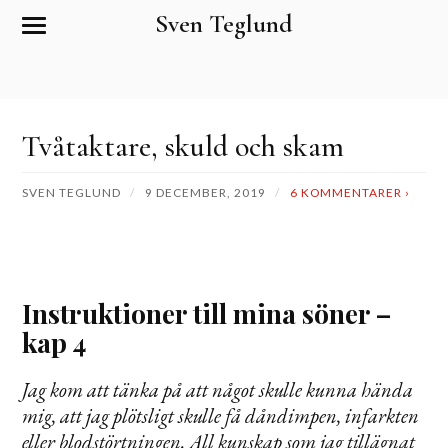
Sven Teglund
S
S
l
l
å
å
p
p
å
å
/
/
a
a
Tvåtaktare, skuld och skam
v
v
m
s
o
ö
SVEN TEGLUND
9 DECEMBER, 2019
6 KOMMENTARER ›
b
k
i
f
l
ä
m
l
e
t
n
e
y
t
Instruktioner till mina söner –
n
kap 4
Jag kom att tänka på att något skulle kunna hända
mig, att jag plötsligt skulle få dåndimpen, infarkten
eller blodstörtningen. All kunskap som jag tillägnat