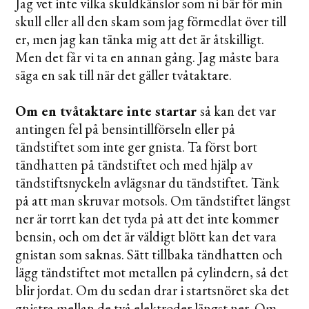
Jag vet inte vilka skuldkänslor som ni bär för min
skull eller all den skam som jag förmedlat över till
er, men jag kan tänka mig att det är åtskilligt.
Men det får vi ta en annan gång. Jag måste bara
säga en sak till när det gäller tvåtaktare.
Om en tvåtaktare inte startar
så kan det var
antingen fel på bensintillförseln eller på
tändstiftet som inte ger gnista. Ta först bort
tändhatten på tändstiftet och med hjälp av
tändstiftsnyckeln avlägsnar du tändstiftet. Tänk
på att man skruvar motsols. Om tändstiftet längst
ner är torrt kan det tyda på att det inte kommer
bensin, och om det är väldigt blött kan det vara
gnistan som saknas. Sätt tillbaka tändhatten och
lägg tändstiftet mot metallen på cylindern, så det
blir jordat. Om du sedan drar i startsnöret ska det
gnistra mellan de två elektroder längst ner. Om