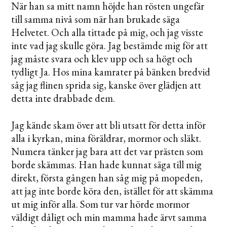
När han sa mitt namn höjde han rösten ungefär
till samma nivå som när han brukade säga
Helvetet. Och alla tittade på mig, och jag visste
inte vad jag skulle göra. Jag bestämde mig för att
jag måste svara och klev upp och sa högt och
tydligt Ja. Hos mina kamrater på bänken bredvid
såg jag flinen sprida sig, kanske över glädjen att
detta inte drabbade dem.
Jag kände skam över att bli utsatt för detta inför
alla i kyrkan, mina föräldrar, mormor och släkt.
Numera tänker jag bara att det var prästen som
borde skämmas. Han hade kunnat säga till mig
direkt, första gången han såg mig på mopeden,
att jag inte borde köra den, istället för att skämma
ut mig inför alla. Som tur var hörde mormor
väldigt dåligt och min mamma hade ärvt samma