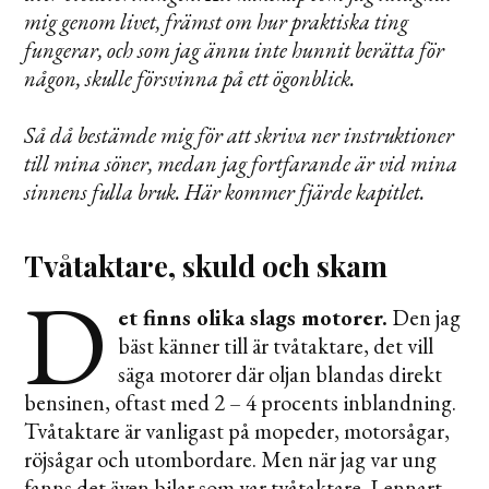
mig genom livet, främst
om hur praktiska ting
fungerar, och som jag ännu inte hunnit berätta för
någon, skulle försvinna på ett ögonblick.
Så då bestämde mig för att skriva ner instruktioner
till mina söner, medan jag fortfarande är vid mina
sinnens fulla bruk. Här kommer fjärde kapitlet.
Tvåtaktare, skuld och skam
D
et finns olika slags motorer.
Den jag
bäst känner till är tvåtaktare, det vill
säga motorer där oljan blandas direkt
bensinen, oftast med 2 – 4 procents inblandning.
Tvåtaktare är vanligast på mopeder, motorsågar,
röjsågar och utombordare. Men när jag var ung
fanns det även bilar som var tvåtaktare. Lennart