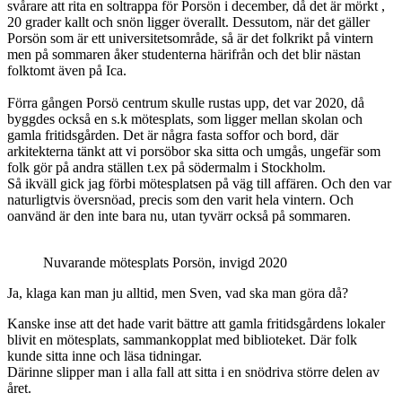
svårare att rita en soltrappa för Porsön i december, då det är mörkt ,
20 grader kallt och snön ligger överallt. Dessutom, när det gäller
Porsön som är ett universitetsområde, så är det folkrikt på vintern
men på sommaren åker studenterna härifrån och det blir nästan
folktomt även på Ica.
Förra gången Porsö centrum skulle rustas upp, det var 2020, då
byggdes också en s.k mötesplats, som ligger mellan skolan och
gamla fritidsgården. Det är några fasta soffor och bord, där
arkitekterna tänkt att vi porsöbor ska sitta och umgås, ungefär som
folk gör på andra ställen t.ex på södermalm i Stockholm.
Så ikväll gick jag förbi mötesplatsen på väg till affären. Och den var
naturligtvis översnöad, precis som den varit hela vintern. Och
oanvänd är den inte bara nu, utan tyvärr också på sommaren.
Nuvarande mötesplats Porsön, invigd 2020
Ja, klaga kan man ju alltid, men Sven, vad ska man göra då?
Kanske inse att det hade varit bättre att gamla fritidsgårdens lokaler
blivit en mötesplats, sammankopplat med biblioteket. Där folk
kunde sitta inne och läsa tidningar.
Därinne slipper man i alla fall att sitta i en snödriva större delen av
året.