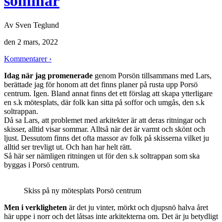
sommar
Av
Sven Teglund
den
2 mars, 2022
Kommentarer ›
Idag när jag promenerade
genom Porsön tillsammans med Lars,
berättade jag för honom att det finns planer på rusta upp Porsö
centrum. Igen. Bland annat finns det ett förslag att skapa ytterligare
en s.k mötesplats, där folk kan sitta på soffor och umgås, den s.k
soltrappan.
Då sa Lars, att problemet med arkitekter är att deras ritningar och
skisser, alltid visar sommar. Alltså när det är varmt och skönt och
ljust. Dessutom finns det ofta massor av folk på skisserna vilket ju
alltid ser trevligt ut. Och han har helt rätt.
Så här ser nämligen ritningen ut för den s.k soltrappan som ska
byggas i Porsö centrum.
Skiss på ny mötesplats Porsö centrum
Men i verkligheten
är det ju vinter, mörkt och djupsnö halva året
här uppe i norr och det låtsas inte arkitekterna om. Det är ju betydligt