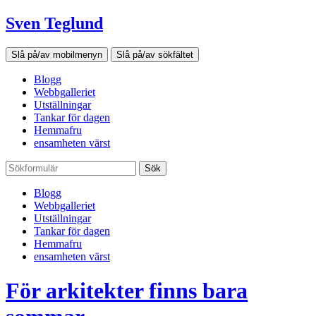
Sven Teglund
Slå på/av mobilmenyn
Slå på/av sökfältet
Blogg
Webbgalleriet
Utställningar
Tankar för dagen
Hemmafru
ensamheten värst
Sök
Blogg
Webbgalleriet
Utställningar
Tankar för dagen
Hemmafru
ensamheten värst
För arkitekter finns bara