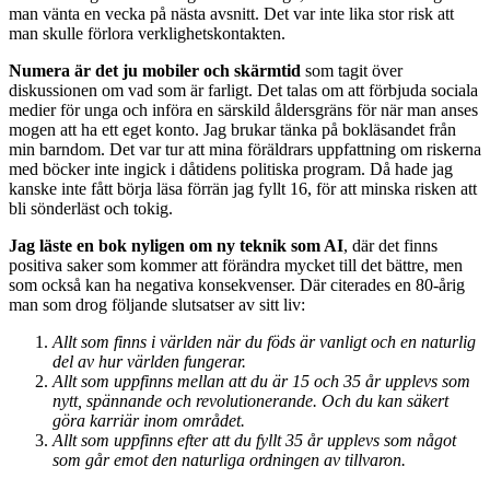
man vänta en vecka på nästa avsnitt. Det var inte lika stor risk att
man skulle förlora verklighetskontakten.
Numera är det ju mobiler och skärmtid
som tagit över
diskussionen om vad som är farligt. Det talas om att förbjuda sociala
medier för unga och införa en särskild åldersgräns för när man anses
mogen att ha ett eget konto. Jag brukar tänka på bokläsandet från
min barndom. Det var tur att mina föräldrars uppfattning om riskerna
med böcker inte ingick i dåtidens politiska program. Då hade jag
kanske inte fått börja läsa förrän jag fyllt 16, för att minska risken att
bli sönderläst och tokig.
Jag läste en bok nyligen om ny teknik som AI
, där det finns
positiva saker som kommer att förändra mycket till det bättre, men
som också kan ha negativa konsekvenser. Där citerades en 80-årig
man som drog följande slutsatser av sitt liv:
Allt som finns i världen när du föds är vanligt och en naturlig
del av hur världen fungerar.
Allt som uppfinns mellan att du är 15 och 35 år upplevs som
nytt, spännande och revolutionerande. Och du kan säkert
göra karriär inom området.
Allt som uppfinns efter att du fyllt 35 år upplevs som något
som går emot den naturliga ordningen av tillvaron.