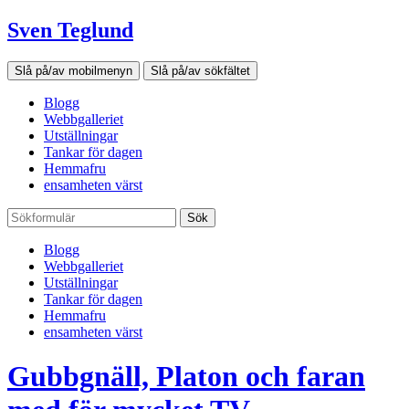
Sven Teglund
Slå på/av mobilmenyn
Slå på/av sökfältet
Blogg
Webbgalleriet
Utställningar
Tankar för dagen
Hemmafru
ensamheten värst
Sök
Blogg
Webbgalleriet
Utställningar
Tankar för dagen
Hemmafru
ensamheten värst
Gubbgnäll, Platon och faran