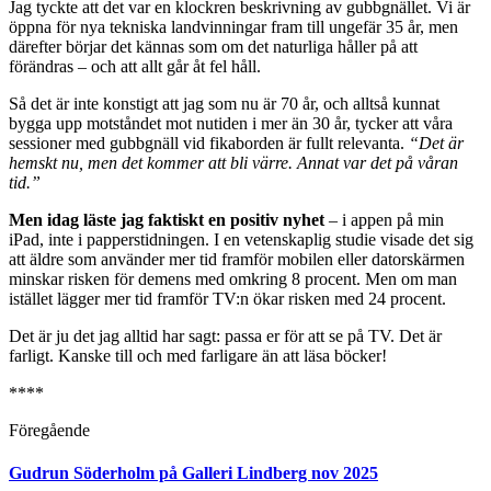
Jag tyckte att det var en klockren beskrivning av gubbgnället. Vi är
öppna för nya tekniska landvinningar fram till ungefär 35 år, men
därefter börjar det kännas som om det naturliga håller på att
förändras – och att allt går åt fel håll.
Så det är inte konstigt att jag som nu är 70 år, och alltså kunnat
bygga upp motståndet mot nutiden i mer än 30 år, tycker att våra
sessioner med gubbgnäll vid fikaborden är fullt relevanta.
“Det är
hemskt nu, men det kommer att bli värre. Annat var det på våran
tid.”
Men idag läste jag faktiskt en positiv nyhet
– i appen på min
iPad, inte i papperstidningen. I en vetenskaplig studie visade det sig
att äldre som använder mer tid framför mobilen eller datorskärmen
minskar risken för demens med omkring 8 procent. Men om man
istället lägger mer tid framför TV:n ökar risken med 24 procent.
Det är ju det jag alltid har sagt: passa er för att se på TV. Det är
farligt. Kanske till och med farligare än att läsa böcker!
****
Föregående
Gudrun Söderholm på Galleri Lindberg nov 2025