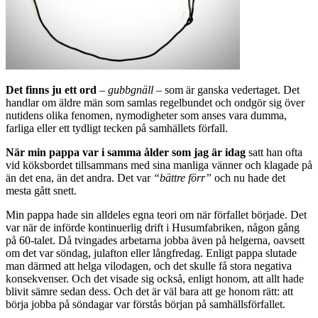
Det finns ju ett ord
–
gubbgnäll
– som är ganska vedertaget. Det
handlar om äldre män som samlas regelbundet och ondgör sig över
nutidens olika fenomen, nymodigheter som anses vara dumma,
farliga eller ett tydligt tecken på samhällets förfall.
När min pappa var i samma ålder som jag är idag
satt han ofta
vid köksbordet tillsammans med sina manliga vänner och klagade på
än det ena, än det andra. Det var
“bättre förr”
och nu hade det
mesta gått snett.
Min pappa hade sin alldeles egna teori om när förfallet började. Det
var när de införde kontinuerlig drift i Husumfabriken, någon gång
på 60-talet. Då tvingades arbetarna jobba även på helgerna, oavsett
om det var söndag, julafton eller långfredag. Enligt pappa slutade
man därmed att helga vilodagen, och det skulle få stora negativa
konsekvenser. Och det visade sig också, enligt honom, att allt hade
blivit sämre sedan dess. Och det är väl bara att ge honom rätt: att
börja jobba på söndagar var förstås början på samhällsförfallet.