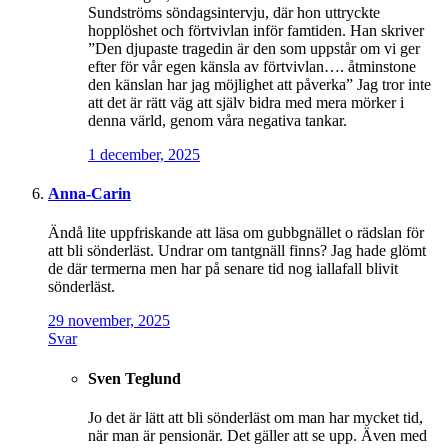
Sundströms söndagsintervju, där hon uttryckte
hopplöshet och förtvivlan inför famtiden. Han skriver
”Den djupaste tragedin är den som uppstår om vi ger
efter för vår egen känsla av förtvivlan…. åtminstone
den känslan har jag möjlighet att påverka” Jag tror inte
att det är rätt väg att själv bidra med mera mörker i
denna värld, genom våra negativa tankar.
1 december, 2025
Anna-Carin
Ändå lite uppfriskande att läsa om gubbgnället o rädslan för
att bli sönderläst. Undrar om tantgnäll finns? Jag hade glömt
de där termerna men har på senare tid nog iallafall blivit
sönderläst.
29 november, 2025
Svar
Sven Teglund
Jo det är lätt att bli sönderläst om man har mycket tid,
när man är pensionär. Det gäller att se upp. Även med