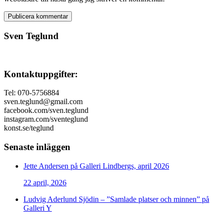
Sven Teglund
Kontaktuppgifter:
Tel: 070-5756884
sven.teglund@gmail.com
facebook.com/sven.teglund
instagram.com/sventeglund
konst.se/teglund
Senaste inläggen
Jette Andersen på Galleri Lindbergs, april 2026
22 april, 2026
Ludvig Aderlund Sjödin – ”Samlade platser och minnen” på
Galleri Y