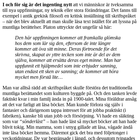
I och för sig är det ingenting nytt
att vi människor är tveksamma
till nya uppfinningar, ny teknik eller stora förändringar. Det fanns till
exempel i antik grekisk filosofi en kritisk inställning till skriftspråket
– när det blev aktuellt att man skulle läsa text istället för att lyssna på
muntliga berättelser. Platon uttryckte det ungefär så här:
Den här uppfinningen kommer att framkalla glömska
hos dem som lär sig den, eftersom de inte längre
kommer att öva sitt minne. Deras förtroende för det
skrivna, skapat av yttre tecken som inte är del av dem
själva, kommer att ersätta deras eget minne. Man har
uppfunnit ett hjälpmedel som inte erbjuder sanning,
utan endast ett sken av sanning; de kommer att höra
mycket men förstå lite…
Man var alltså rädd att skriftspråket skulle förstöra det traditionella
muntliga berättandet som kulturen byggde på. Och den tanken levde
faktiskt kvar i min familj ända in på 1900-talet. Mina föräldrar ansåg
att det var farligt att läsa böcker. Man kunde förlora sig själv i
fantasier och därigenom tappa intresset för att jobba praktiskt (i
fabriken), kanske bli utan jobb och försörjning. Vi hade en släkting
som var
“sönderläst”
– han hade läst så mycket böcker att han hade
blivit tokig. Min mamma, som i smyg gillade att läsa, vågade ändå
inte läsa böcker hemma. Däremot gick det bra med följetonger i
veckotidningar. De var begränsade i längd, och dessutom tvingades