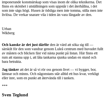
imponerande konstnärskap som visas inom de olika teknikerna. Det
finns en skönhet i utställningen som uppstår i det återhållna, i det
som inte sägs högt. Husen är ödsliga men inte tomma, stilla men inte
livlösa. De verkar snarare vila i tiden än vara fångade av den.
Urban
Wikberg
Och kanske är det just därför
den är värd att söka sig till —
särskilt för den som vandrar genom Luleå centrum med huvudet fullt
av måsten och blicken fäst vid nästa punkt på listan. Här finns ett
rum att stanna upp i, att låta tankarna sjunka undan en stund och
bara betrakta.
Jag tänker
att det är så vi rör oss genom livet — vi bygger, bor,
lämnar och minns. Och någonstans står alltid ett hus kvar, verkligt
eller inre, som en punkt att återvända till i tanken.
***
Sven Teglund