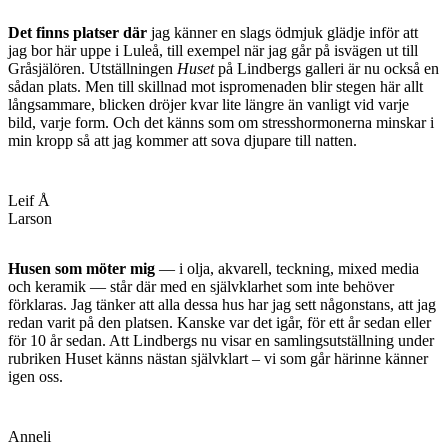
Det finns platser där
jag känner en slags ödmjuk glädje inför att
jag bor här uppe i Luleå, till exempel när jag går på isvägen ut till
Gråsjälören. Utställningen
Huset
på Lindbergs galleri är nu också en
sådan plats. Men till skillnad mot ispromenaden blir stegen här allt
långsammare, blicken dröjer kvar lite längre än vanligt vid varje
bild, varje form. Och det känns som om stresshormonerna minskar i
min kropp så att jag kommer att sova djupare till natten.
Leif Å
Larson
Husen som möter mig
— i olja, akvarell, teckning, mixed media
och keramik — står där med en självklarhet som inte behöver
förklaras. Jag tänker att alla dessa hus har jag sett någonstans, att jag
redan varit på den platsen. Kanske var det igår, för ett år sedan eller
för 10 år sedan. Att Lindbergs nu visar en samlingsutställning under
rubriken Huset känns nästan självklart – vi som går härinne känner
igen oss.
Anneli