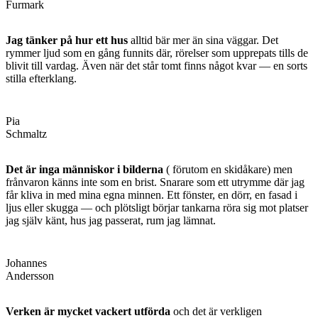
Furmark
Jag tänker på hur ett hus
alltid bär mer än sina väggar. Det
rymmer ljud som en gång funnits där, rörelser som upprepats tills de
blivit till vardag. Även när det står tomt finns något kvar — en sorts
stilla efterklang.
Pia
Schmaltz
Det är inga människor i bilderna
( förutom en skidåkare) men
frånvaron känns inte som en brist. Snarare som ett utrymme där jag
får kliva in med mina egna minnen. Ett fönster, en dörr, en fasad i
ljus eller skugga — och plötsligt börjar tankarna röra sig mot platser
jag själv känt, hus jag passerat, rum jag lämnat.
Johannes
Andersson
Verken är mycket vackert utförda
och det är verkligen