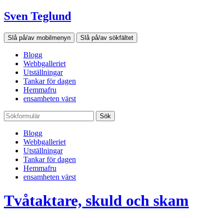
Sven Teglund
Slå på/av mobilmenyn
Slå på/av sökfältet
Blogg
Webbgalleriet
Utställningar
Tankar för dagen
Hemmafru
ensamheten värst
Sök
Blogg
Webbgalleriet
Utställningar
Tankar för dagen
Hemmafru
ensamheten värst
Tvåtaktare, skuld och skam