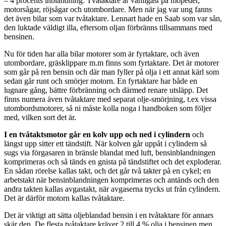
– 4 procents inblandning. Tvåtaktare är vanligast på mopeder,
motorsågar, röjsågar och utombordare. Men när jag var ung fanns
det även bilar som var tvåtaktare. Lennart hade en Saab som var sån,
den luktade väldigt illa, eftersom oljan förbränns tillsammans med
bensinen.
Nu för tiden har alla bilar motorer som är fyrtaktare, och även
utombordare, gräsklippare m.m finns som fyrtaktare. Det är motorer
som går på ren bensin och där man fyller på olja i ett annat kärl som
sedan går runt och smörjer motorn. En fyrtaktare har både en
lugnare gång, bättre förbränning och därmed renare utsläpp. Det
finns numera även tvåtaktare med separat olje-smörjning, t.ex vissa
utombordsmotorer, så ni måste kolla noga i handboken som följer
med, vilken sort det är.
I en tvåtaktsmotor går en kolv upp och ned i cylindern
och
längst upp sitter ett tändstift. När kolven går uppåt i cylindern så
sugs via förgasaren in bränsle blandat med luft, bensinblandningen
komprimeras och så tänds en gnista på tändstiftet och det exploderar.
En sådan rörelse kallas takt, och det går två takter på en cykel; en
arbetstakt när bensinblandningen komprimeras och antänds och den
andra takten kallas avgastakt, när avgaserna trycks ut från cylindern.
Det är därför motorn kallas tvåtaktare.
Det är viktigt att sätta oljeblandad bensin i en tvåtaktare för annars
skär den. De flesta tvåtaktare kräver 2 till 4 % olja i bensinen men