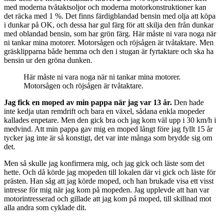
med moderna tvåtaktsoljor och moderna motorkonstruktioner kan
det räcka med 1 %. Det finns färdigblandad bensin med olja att köpa
i dunkar på OK, och dessa har gul färg för att skilja den från dunkar
med oblandad bensin, som har grön färg. Här måste ni vara noga när
ni tankar mina motorer. Motorsågen och röjsågen är tvåtaktare. Men
gräsklipparna både hemma och den i stugan är fyrtaktare och ska ha
bensin ur den gröna dunken.
Här måste ni vara noga när ni tankar mina motorer.
Motorsågen och röjsågen är tvåtaktare.
Jag fick en moped av min pappa när jag var 13 år.
Den hade
inte kedja utan remdrift och bara en växel, sådana enkla mopeder
kallades enpetare. Men den gick bra och jag kom väl upp i 30 km/h i
medvind. Att min pappa gav mig en moped långt före jag fyllt 15 år
tycker jag inte är så konstigt, det var inte många som brydde sig om
det.
Men så skulle jag konfirmera mig, och jag gick och läste som det
hette. Och då körde jag mopeden till lokalen där vi gick och läste för
prästen. Han såg att jag körde moped, och han brukade visa ett visst
intresse för mig när jag kom på mopeden. Jag upplevde att han var
motorintresserad och gillade att jag kom på moped, till skillnad mot
alla andra som cyklade dit.