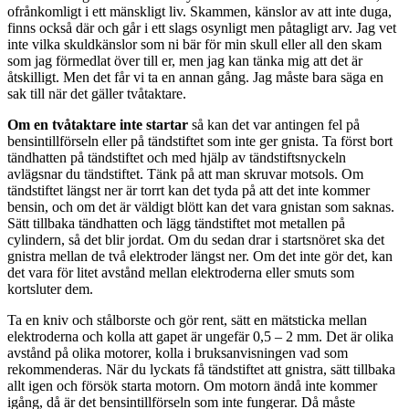
ofrånkomligt i ett mänskligt liv. Skammen, känslor av att inte duga,
finns också där och går i ett slags osynligt men påtagligt arv. Jag vet
inte vilka skuldkänslor som ni bär för min skull eller all den skam
som jag förmedlat över till er, men jag kan tänka mig att det är
åtskilligt. Men det får vi ta en annan gång. Jag måste bara säga en
sak till när det gäller tvåtaktare.
Om en tvåtaktare inte startar
så kan det var antingen fel på
bensintillförseln eller på tändstiftet som inte ger gnista. Ta först bort
tändhatten på tändstiftet och med hjälp av tändstiftsnyckeln
avlägsnar du tändstiftet. Tänk på att man skruvar motsols. Om
tändstiftet längst ner är torrt kan det tyda på att det inte kommer
bensin, och om det är väldigt blött kan det vara gnistan som saknas.
Sätt tillbaka tändhatten och lägg tändstiftet mot metallen på
cylindern, så det blir jordat. Om du sedan drar i startsnöret ska det
gnistra mellan de två elektroder längst ner. Om det inte gör det, kan
det vara för litet avstånd mellan elektroderna eller smuts som
kortsluter dem.
Ta en kniv och stålborste och gör rent, sätt en mätsticka mellan
elektroderna och kolla att gapet är ungefär 0,5 – 2 mm. Det är olika
avstånd på olika motorer, kolla i bruksanvisningen vad som
rekommenderas. När du lyckats få tändstiftet att gnistra, sätt tillbaka
allt igen och försök starta motorn. Om motorn ändå inte kommer
igång, då är det bensintillförseln som inte fungerar. Då måste