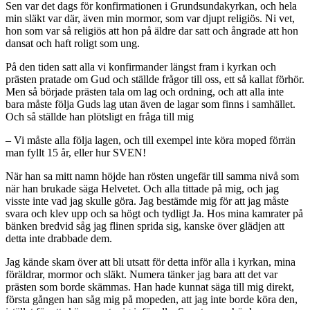
Sen var det dags för konfirmationen i Grundsundakyrkan, och hela
min släkt var där, även min mormor, som var djupt religiös. Ni vet,
hon som var så religiös att hon på äldre dar satt och ångrade att hon
dansat och haft roligt som ung.
På den tiden satt alla vi konfirmander längst fram i kyrkan och
prästen pratade om Gud och ställde frågor till oss, ett så kallat förhör.
Men så började prästen tala om lag och ordning, och att alla inte
bara måste följa Guds lag utan även de lagar som finns i samhället.
Och så ställde han plötsligt en fråga till mig
– Vi måste alla följa lagen, och till exempel inte köra moped förrän
man fyllt 15 år, eller hur SVEN!
När han sa mitt namn höjde han rösten ungefär till samma nivå som
när han brukade säga Helvetet. Och alla tittade på mig, och jag
visste inte vad jag skulle göra. Jag bestämde mig för att jag måste
svara och klev upp och sa högt och tydligt Ja. Hos mina kamrater på
bänken bredvid såg jag flinen sprida sig, kanske över glädjen att
detta inte drabbade dem.
Jag kände skam över att bli utsatt för detta inför alla i kyrkan, mina
föräldrar, mormor och släkt. Numera tänker jag bara att det var
prästen som borde skämmas. Han hade kunnat säga till mig direkt,
första gången han såg mig på mopeden, att jag inte borde köra den,