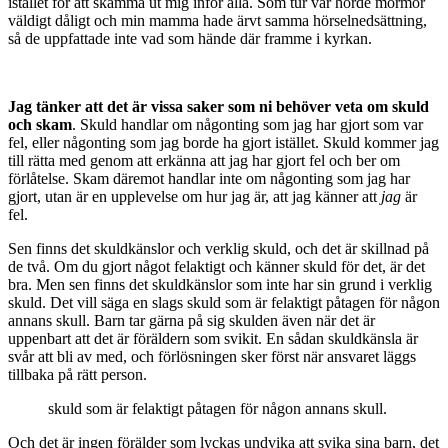
istället för att skämma ut mig inför alla. Som tur var hörde mormor
väldigt dåligt och min mamma hade ärvt samma hörselnedsättning,
så de uppfattade inte vad som hände där framme i kyrkan.
Jag tänker att det är vissa saker som ni behöver veta om skuld
och skam
. Skuld handlar om någonting som jag har gjort som var
fel, eller någonting som jag borde ha gjort istället. Skuld kommer jag
till rätta med genom att erkänna att jag har gjort fel och ber om
förlåtelse. Skam däremot handlar inte om någonting som jag har
gjort, utan är en upplevelse om hur jag är, att jag känner att
jag
är
fel.
Sen finns det skuldkänslor och verklig skuld, och det är skillnad på
de två. Om du gjort något felaktigt och känner skuld för det, är det
bra. Men sen finns det skuldkänslor som inte har sin grund i verklig
skuld. Det vill säga en slags skuld som är felaktigt påtagen för någon
annans skull. Barn tar gärna på sig skulden även när det är
uppenbart att det är föräldern som svikit. En sådan skuldkänsla är
svår att bli av med, och förlösningen sker först när ansvaret läggs
tillbaka på rätt person.
skuld som är felaktigt påtagen för någon annans skull.
Och det är ingen förälder som lyckas undvika att svika sina barn, det