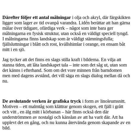
Därefter följer ett antal målningar
i olja och akryl, där färgskikten
ligger som lager av tid ovanpå varandra. Lidén berättar att han gärna
målar över tidigare, ofärdiga verk – något som inte bara ger
målningarna en fysisk struktur, utan också en väldigt speciell tyngd.
I målningarna finns landskap som är väldigt stämningsfulla;
fjällsluttningar i blått och rost, kvällshimlar i orange, en ensam båt
mitt i en sjö.
Jag tycker att det finns en slags stilla kraft i bilderna. En vilja att
stanna tiden, att låta landskapet tala – inte som det såg ut, utan som
det känns i efterhand. Som om det vore minnen från barndomen
men med dagens avstånd, det vill säga en slags dialog mellan då och
nu.
De avslutande verken är grafiska tryck
i form av linoleumsnitt.
Motiven – ett malmtåg som klättrar genom skogen, ett fjäll i grått
och vitt , en älg mitt i körbanan – här finns också den där
underströmmen av nostalgi och känslan av att ha varit där. Att ha
upplevt det en gång, och nu kunna återvända genom skapande av en
bild.