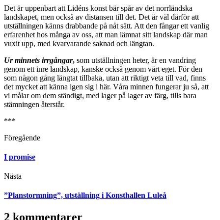
Det är uppenbart att Lidéns konst bär spår av det norrländska
landskapet, men också av distansen till det. Det är väl därför att
utställningen känns drabbande på nåt sätt. Att den fångar ett vanlig
erfarenhet hos många av oss, att man lämnat sitt landskap där man
vuxit upp, med kvarvarande saknad och längtan.
Ur minnets irrgångar
,
som utställningen heter, är en vandring
genom ett inre landskap, kanske också genom vårt eget. För den
som någon gång längtat tillbaka, utan att riktigt veta till vad, finns
det mycket att känna igen sig i här. Våra minnen fungerar ju så, att
vi målar om dem ständigt, med lager på lager av färg, tills bara
stämningen återstår.
***
Föregående
I promise
Nästa
”Planstormning”, utställning i Konsthallen Luleå
2 kommentarer