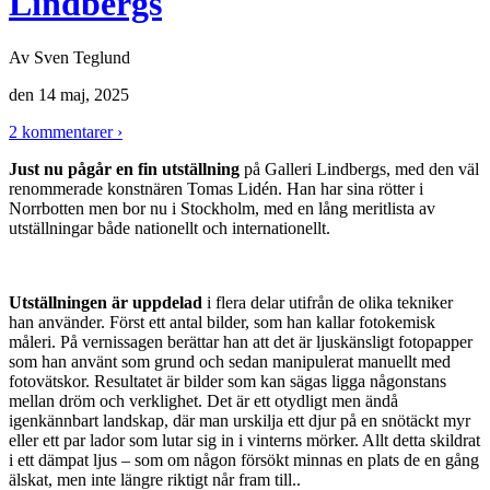
Lindbergs
Av
Sven Teglund
den
14 maj, 2025
2 kommentarer ›
Just nu pågår en fin utställning
på Galleri Lindbergs, med den väl
renommerade konstnären Tomas Lidén. Han har sina rötter i
Norrbotten men bor nu i Stockholm, med en lång meritlista av
utställningar både nationellt och internationellt.
Utställningen är uppdelad
i flera delar utifrån de olika tekniker
han använder. Först ett antal bilder, som han kallar fotokemisk
måleri. På vernissagen berättar han att det är ljuskänsligt fotopapper
som han använt som grund och sedan manipulerat manuellt med
fotovätskor. Resultatet är bilder som kan sägas ligga någonstans
mellan dröm och verklighet. Det är ett otydligt men ändå
igenkännbart landskap, där man urskilja ett djur på en snötäckt myr
eller ett par lador som lutar sig in i vinterns mörker. Allt detta skildrat
i ett dämpat ljus – som om någon försökt minnas en plats de en gång
älskat, men inte längre riktigt når fram till..