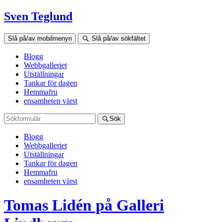
Sven Teglund
Slå på/av mobilmenyn
Slå på/av sökfältet
Blogg
Webbgalleriet
Utställningar
Tankar för dagen
Hemmafru
ensamheten värst
Sök
Blogg
Webbgalleriet
Utställningar
Tankar för dagen
Hemmafru
ensamheten värst
Tomas Lidén på Galleri