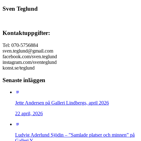
Sven Teglund
Kontaktuppgifter:
Tel: 070-5756884
sven.teglund@gmail.com
facebook.com/sven.teglund
instagram.com/sventeglund
konst.se/teglund
Senaste inläggen
Jette Andersen på Galleri Lindbergs, april 2026
22 april, 2026
Ludvig Aderlund Sjödin – ”Samlade platser och minnen” på
Galleri Y