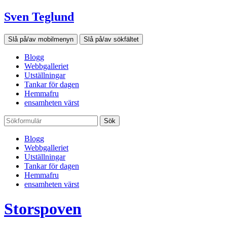
Sven Teglund
Slå på/av mobilmenyn
Slå på/av sökfältet
Blogg
Webbgalleriet
Utställningar
Tankar för dagen
Hemmafru
ensamheten värst
Sök
Blogg
Webbgalleriet
Utställningar
Tankar för dagen
Hemmafru
ensamheten värst
Storspoven