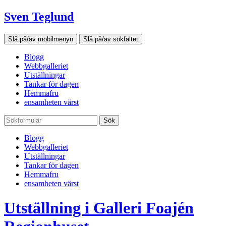
Sven Teglund
Slå på/av mobilmenyn
Slå på/av sökfältet
Blogg
Webbgalleriet
Utställningar
Tankar för dagen
Hemmafru
ensamheten värst
Sök
Blogg
Webbgalleriet
Utställningar
Tankar för dagen
Hemmafru
ensamheten värst
Utställning i Galleri Foajén