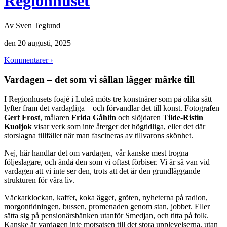
Regionhuset
Av
Sven Teglund
den
20 augusti, 2025
Kommentarer ›
Vardagen – det som vi sällan lägger märke till
I Regionhusets foajé i Luleå möts tre konstnärer som på olika sätt
lyfter fram det vardagliga – och förvandlar det till konst. Fotografen
Gert Frost
, målaren
Frida Gåhlin
och slöjdaren
Tilde-Ristin
Kuoljok
visar verk som inte återger det högtidliga, eller det där
storslagna tillfället när man fascineras av tillvarons skönhet.
Nej, här handlar det om vardagen, vår kanske mest trogna
följeslagare, och ändå den som vi oftast förbiser. Vi är så van vid
vardagen att vi inte ser den, trots att det är den grundläggande
strukturen för våra liv.
Väckarklockan, kaffet, koka ägget, gröten, nyheterna på radion,
morgontidningen, bussen, promenaden genom stan, jobbet. Eller
sätta sig på pensionärsbänken utanför Smedjan, och titta på folk.
Kanske är vardagen inte motsatsen till det stora upplevelserna, utan