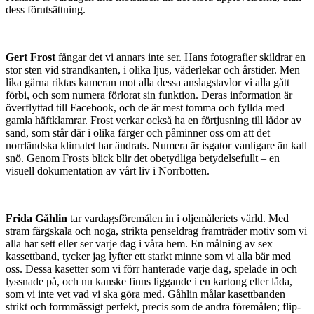
dess förutsättning.
Gert Frost
fångar det vi annars inte ser. Hans fotografier skildrar en
stor sten vid strandkanten, i olika ljus, väderlekar och årstider. Men
lika gärna riktas kameran mot alla dessa anslagstavlor vi alla gått
förbi, och som numera förlorat sin funktion. Deras information är
överflyttad till Facebook, och de är mest tomma och fyllda med
gamla häftklamrar. Frost verkar också ha en förtjusning till lådor av
sand, som står där i olika färger och påminner oss om att det
norrländska klimatet har ändrats. Numera är isgator vanligare än kall
snö. Genom Frosts blick blir det obetydliga betydelsefullt – en
visuell dokumentation av vårt liv i Norrbotten.
Frida Gåhlin
tar vardagsföremålen in i oljemåleriets värld. Med
stram färgskala och noga, strikta penseldrag framträder motiv som vi
alla har sett eller ser varje dag i våra hem. En målning av sex
kassettband, tycker jag lyfter ett starkt minne som vi alla bär med
oss. Dessa kasetter som vi förr hanterade varje dag, spelade in och
lyssnade på, och nu kanske finns liggande i en kartong eller låda,
som vi inte vet vad vi ska göra med. Gåhlin målar kasettbanden
strikt och formmässigt perfekt, precis som de andra föremålen; flip-