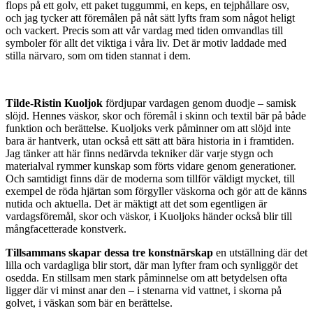
flops på ett golv, ett paket tuggummi, en keps, en tejphållare osv,
och jag tycker att föremålen på nåt sätt lyfts fram som något heligt
och vackert. Precis som att vår vardag med tiden omvandlas till
symboler för allt det viktiga i våra liv. Det är motiv laddade med
stilla närvaro, som om tiden stannat i dem.
Tilde-Ristin Kuoljok
fördjupar vardagen genom duodje – samisk
slöjd. Hennes väskor, skor och föremål i skinn och textil bär på både
funktion och berättelse. Kuoljoks verk påminner om att slöjd inte
bara är hantverk, utan också ett sätt att bära historia in i framtiden.
Jag tänker att här finns nedärvda tekniker där varje stygn och
materialval rymmer kunskap som förts vidare genom generationer.
Och samtidigt finns där de moderna som tillför väldigt mycket, till
exempel de röda hjärtan som förgyller väskorna och gör att de känns
nutida och aktuella. Det är mäktigt att det som egentligen är
vardagsföremål, skor och väskor, i Kuoljoks händer också blir till
mångfacetterade konstverk.
Tillsammans skapar dessa tre konstnärskap
en utställning där det
lilla och vardagliga blir stort, där man lyfter fram och synliggör det
osedda. En stillsam men stark påminnelse om att betydelsen ofta
ligger där vi minst anar den – i stenarna vid vattnet, i skorna på
golvet, i väskan som bär en berättelse.